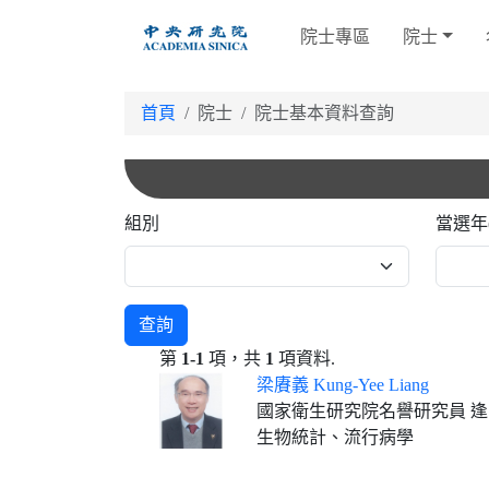
跳
院士專區
院士
到
主
要
首頁
院士
院士基本資料查詢
內
容
組別
當選年
查詢
第
1-1
項，共
1
項資料.
梁賡義 Kung-Yee Liang
國家衛生研究院名譽研究員 逢甲大學
生物統計、流行病學