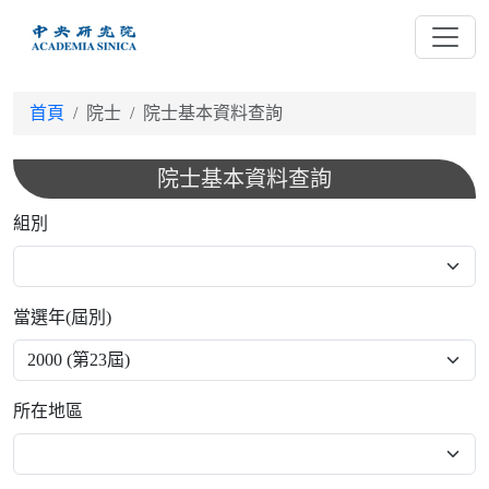
跳
到
主
要
首頁
院士
院士基本資料查詢
內
容
院士基本資料查詢
組別
當選年(屆別)
所在地區