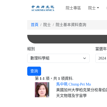
跳
院士專區
院士
到
主
要
首頁
院士
院士基本資料查詢
內
容
組別
當選年
查詢
第
1-1
項，共
1
項資料.
馬中珮 Chung-Pei Ma
美國加州大學柏克萊分校韋伯
天文物理及宇宙學