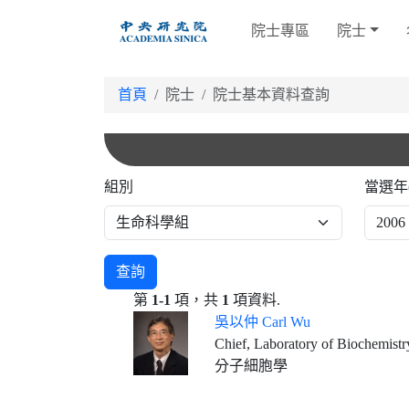
跳
院士專區
院士
到
主
要
首頁
院士
院士基本資料查詢
內
容
組別
當選年
查詢
第
1-1
項，共
1
項資料.
吳以仲 Carl Wu
Chief, Laboratory of Biochemistry and Molecular 
分子細胞學