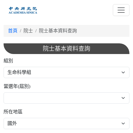
跳
到
主
要
首頁
院士
院士基本資料查詢
內
容
院士基本資料查詢
組別
當選年(屆別)
所在地區