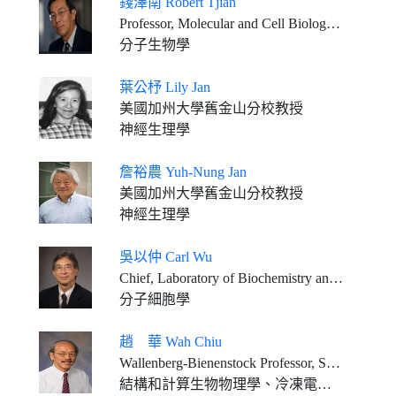
錢澤南 Robert Tjian
Professor, Molecular and Cell Biology, University of California at Berkeley Investigator, Howard Hughes Medical Institute
分子生物學
葉公杼 Lily Jan
美國加州大學舊金山分校教授
神經生理學
詹裕農 Yuh-Nung Jan
美國加州大學舊金山分校教授
神經生理學
吳以仲 Carl Wu
Chief, Laboratory of Biochemistry and Molecular Biology National Cancer Institute, National Institutes of Health, and NIH Distinguished Investigator
分子細胞學
趙 華 Wah Chiu
Wallenberg-Bienenstock Professor, Stanford University Department of Bioengineering, Stanford University Department of Microbiology and Immunology, Stanford University Director of CryoEM and Bioimaging Division and Professor of Photon Science, SLAC National Accelerator Laboratory
結構和計算生物物理學、冷凍電子顯微術和冷凍電子斷層攝影