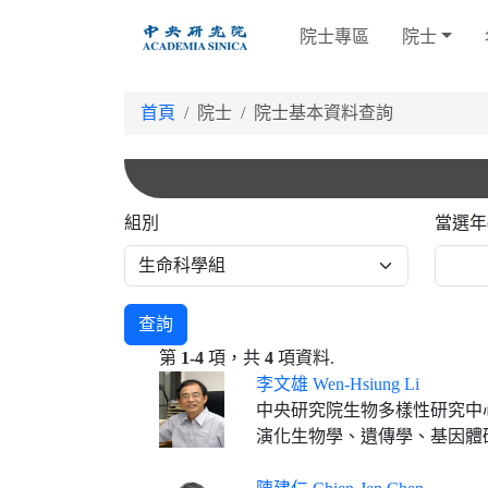
跳
院士專區
院士
到
主
要
首頁
院士
院士基本資料查詢
內
容
組別
當選年
查詢
第
1-4
項，共
4
項資料.
李文雄 Wen-Hsiung Li
中央研究院生物多樣性研究中
演化生物學、遺傳學、基因體