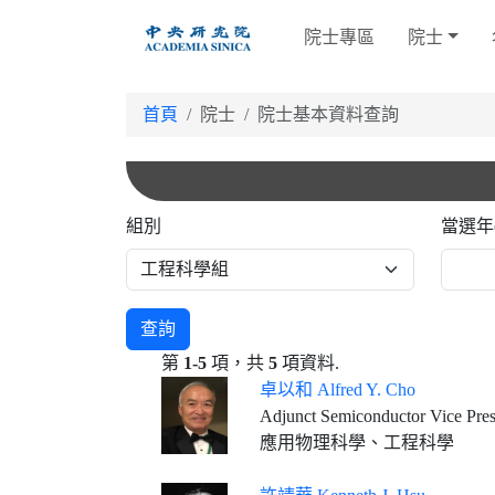
跳
院士專區
院士
到
主
要
首頁
院士
院士基本資料查詢
內
容
組別
當選年
查詢
第
1-5
項，共
5
項資料.
卓以和 Alfred Y. Cho
Adjunct Semiconductor Vice Presi
應用物理科學、工程科學