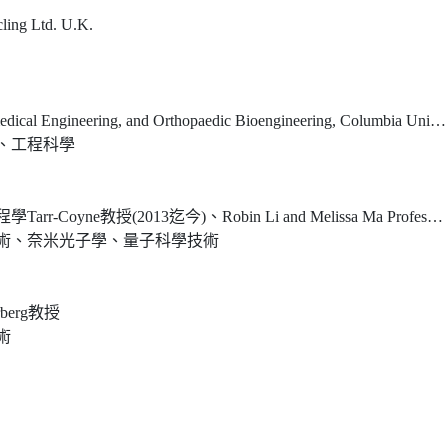
cling Ltd. U.K.
ical Engineering, and Orthopaedic Bioengineering, Columbia University
、工程科學
迄今)、Robin Li and Melissa Ma Professor of Arts and Sciences (2013)
術、奈米光子學、量子科學技術
erg教授
術