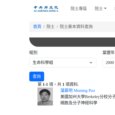
跳
院士專區
院士
到
主
要
首頁
院士
院士基本資料查詢
內
容
組別
當選年
查詢
第
1-1
項，共
1
項資料.
蒲慕明 Muming Poo
美國加州大學Berkeley分
細胞及分子神經科學