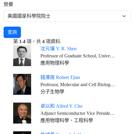
榮譽
查詢
第
1-4
項，共
4
項資料.
沈元壤 Y. R. Shen
Professor of Graduate School, University of California, Berkeley
應用物理科學
錢澤南 Robert Tjian
Professor, Molecular and Cell Biology, University of California at Berkeley Investigator, Howard Hughes Medical Institute
分子生物學
卓以和 Alfred Y. Cho
Adjunct Semiconductor Vice President, Bell Labs., Alcatel-Lucent, (Nokia) U.S.A.
應用物理科學、工程科學