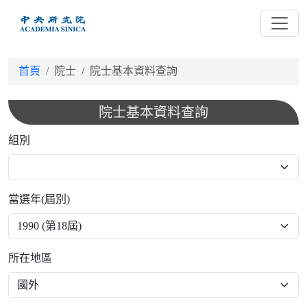
跳
到
主
要
首頁
院士
院士基本資料查詢
內
容
院士基本資料查詢
組別
當選年(屆別)
所在地區