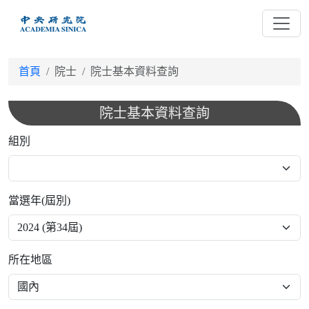
跳
到
主
要
首頁
院士
院士基本資料查詢
內
容
院士基本資料查詢
組別
當選年(屆別)
所在地區