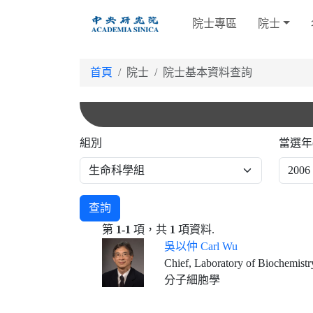
跳
院士專區
院士
到
主
要
首頁
院士
院士基本資料查詢
內
容
組別
當選年
查詢
第
1-1
項，共
1
項資料.
吳以仲 Carl Wu
Chief, Laboratory of Biochemistry and Molecular 
分子細胞學