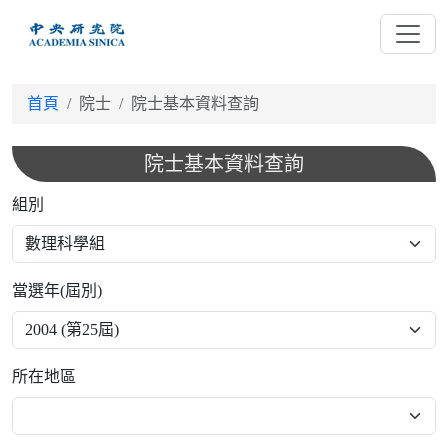
跳
到
主
要
首頁
院士
院士基本資料查詢
內
容
院士基本資料查詢
組別
當選年(屆別)
所在地區