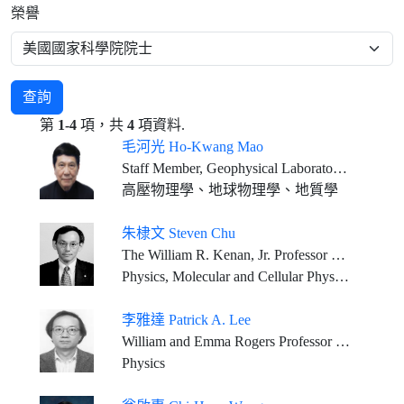
榮譽
查詢
第
1-4
項，共
4
項資料.
毛河光 Ho-Kwang Mao
Staff Member, Geophysical Laboratory, Carnegie Institution of Washington
高壓物理學、地球物理學、地質學
朱棣文 Steven Chu
The William R. Kenan, Jr. Professor of Physics, School of H&S, Professor of Molecular and Cellular Physiology, School of Medicine, Professor of Energy Science and Engineering, School of Sustainability, Stanford University
Physics, Molecular and Cellular Physiology, Applied Physical Sciences
李雅達 Patrick A. Lee
William and Emma Rogers Professor of Physics, Massachusetts Institute of Technology
Physics