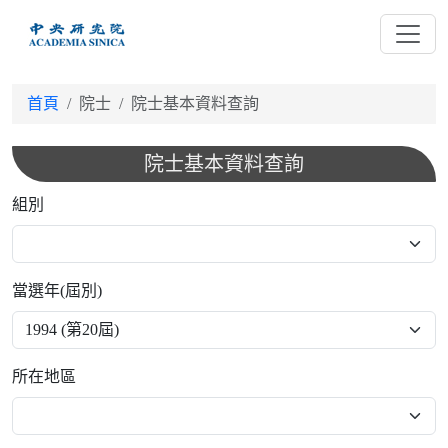
跳
到
主
要
首頁
院士
院士基本資料查詢
內
容
院士基本資料查詢
組別
當選年(屆別)
所在地區