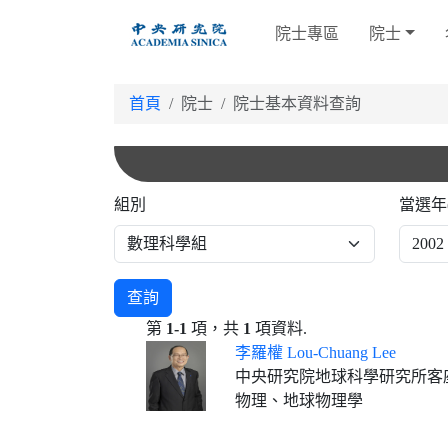
跳
院士專區
院士
到
主
要
首頁
院士
院士基本資料查詢
內
容
組別
當選年
查詢
第
1-1
項，共
1
項資料.
李羅權 Lou-Chuang Lee
中央研究院地球科學研究所客
物理、地球物理學