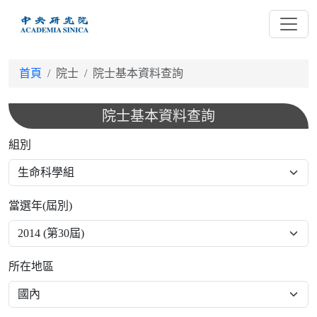
跳
到
主
要
首頁
院士
院士基本資料查詢
內
容
院士基本資料查詢
組別
當選年(屆別)
所在地區