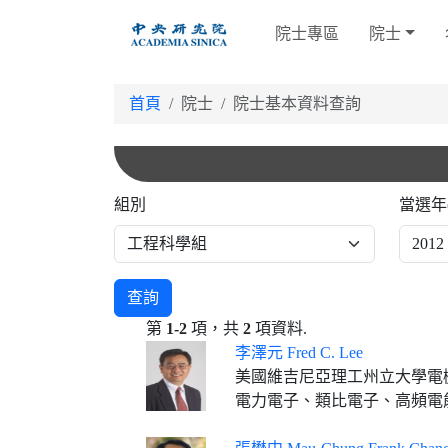
跳
院士專區
院士
到
主
要
首頁
院士
院士基本資料查詢
內
容
組別
當選年
查詢
第
1-2
項，共
2
項資料.
李澤元 Fred C. Lee
美國維吉尼亞理工州立大學電
電力電子、類比電子、高頻電