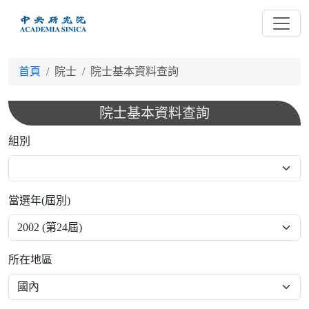
跳
到
主
要
首頁
院士
院士基本資料查詢
內
容
院士基本資料查詢
組別
當選年(屆別)
所在地區