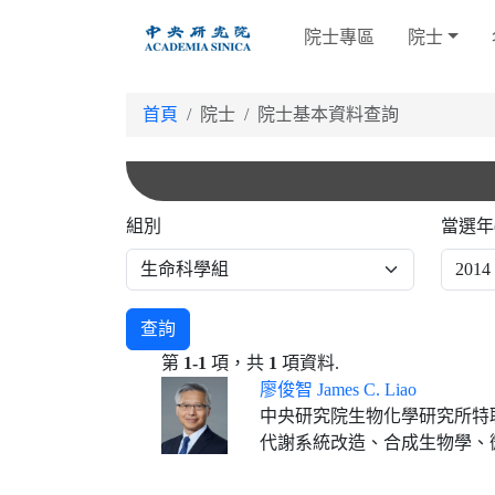
跳
院士專區
院士
到
主
要
首頁
院士
院士基本資料查詢
內
容
組別
當選年
查詢
第
1-1
項，共
1
項資料.
廖俊智 James C. Liao
中央研究院生物化學研究所特
代謝系統改造、合成生物學、