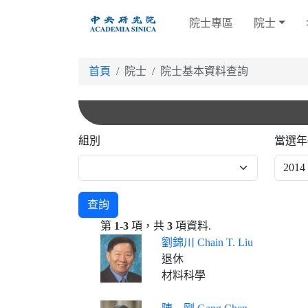
跳
院士專區
院士
到
主
要
首頁
院士
院士基本資料查詢
內
容
組別
當選年
查詢
第
1-3
項，共
3
項資料.
劉錦川 Chain T. Liu
退休
材料科學