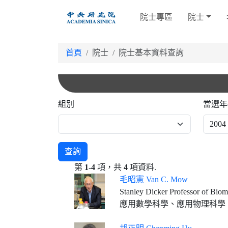
跳
院士專區
院士
到
主
要
首頁
院士
院士基本資料查詢
內
容
組別
當選年
查詢
第
1-4
項，共
4
項資料.
毛昭憲 Van C. Mow
Stanley Dicker Professor of Biomed
應用數學科學、應用物理科學