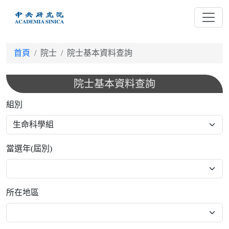
跳
到
主
要
首頁
院士
院士基本資料查詢
內
容
院士基本資料查詢
組別
當選年(屆別)
所在地區