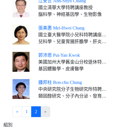
江安世 Ann-Shyn Chiang
國立清華大學特聘講座教授
腦科學、神經基因學、生物影像
張美惠 Mei-Hwei Chang
國立臺大醫學院小兒科特聘講座教授
兒科學、兒童胃腸肝膽學、肝炎、癌症預防
郭沛恩 Pui-Yan Kwok
美國加州大學舊金山分校退休特聘教授
基因體醫學、皮膚醫學
鍾邦柱 Bon-chu Chung
中央研究院分子生物研究所特聘研究員
類固醇研究、分子內分泌、發育生物、斑馬魚與小鼠動物模式
«
1
2
»
組別