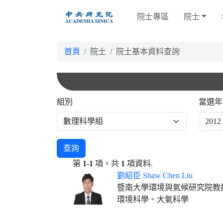
跳
院士專區
院士
到
主
要
首頁
院士
院士基本資料查詢
內
容
組別
當選年
查詢
第
1-1
項，共
1
項資料.
劉紹臣 Shaw Chen Liu
暨南大學環境與氣候研究院教
環境科學、大氣科學