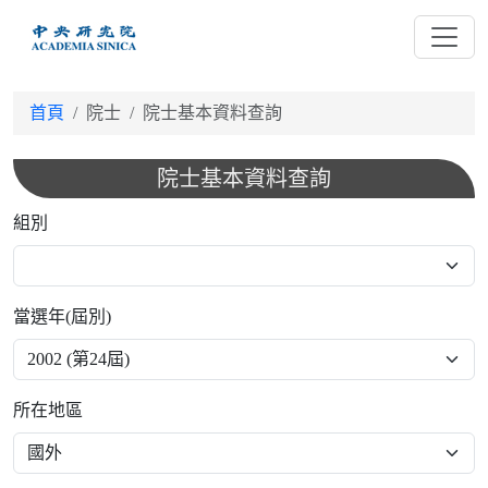
跳
到
主
要
首頁
院士
院士基本資料查詢
內
容
院士基本資料查詢
組別
當選年(屆別)
所在地區