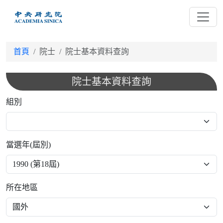
跳
到
主
要
首頁
院士
院士基本資料查詢
內
容
院士基本資料查詢
組別
當選年(屆別)
所在地區