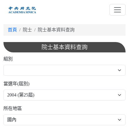
跳
到
主
要
首頁
院士
院士基本資料查詢
內
容
院士基本資料查詢
組別
當選年(屆別)
所在地區