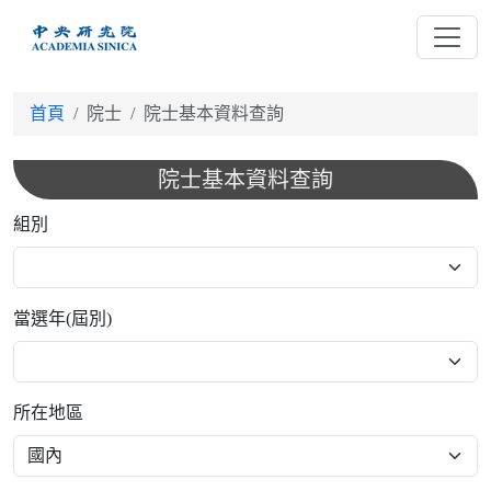
跳
到
主
要
首頁
院士
院士基本資料查詢
內
容
院士基本資料查詢
組別
當選年(屆別)
所在地區