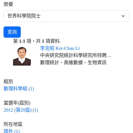
榮譽
查詢
第
1-1
項，共
1
項資料.
李克昭 Ker-Chau Li
中央研究院統計科學研究所特聘研究員 加州大學洛杉磯分校特聘教授
數理統計、高維數據、生物資訊
組別
數理科學組 (1)
當選年(屆別)
2012 (第29屆) (1)
所在地區
國外 (1)