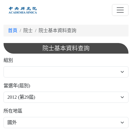
跳
到
主
要
首頁
院士
院士基本資料查詢
內
容
院士基本資料查詢
組別
當選年(屆別)
所在地區