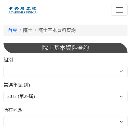
跳
到
主
要
首頁
院士
院士基本資料查詢
內
容
院士基本資料查詢
組別
當選年(屆別)
所在地區