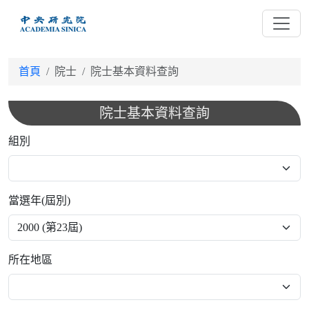
跳
到
主
要
首頁
院士
院士基本資料查詢
內
容
院士基本資料查詢
組別
當選年(屆別)
所在地區