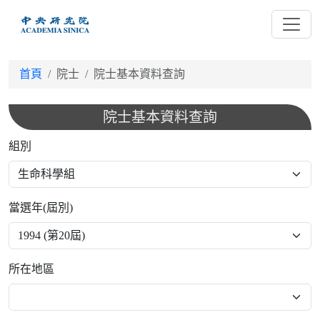
跳
到
主
要
首頁
院士
院士基本資料查詢
內
容
院士基本資料查詢
組別
當選年(屆別)
所在地區