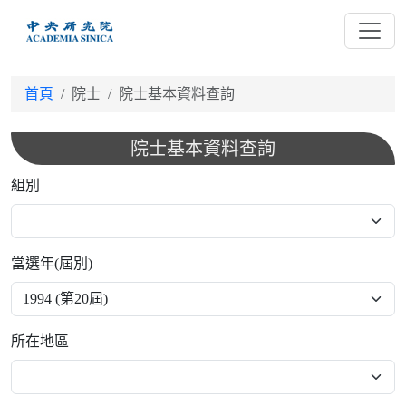
跳
到
主
要
首頁
院士
院士基本資料查詢
內
容
院士基本資料查詢
組別
當選年(屆別)
所在地區