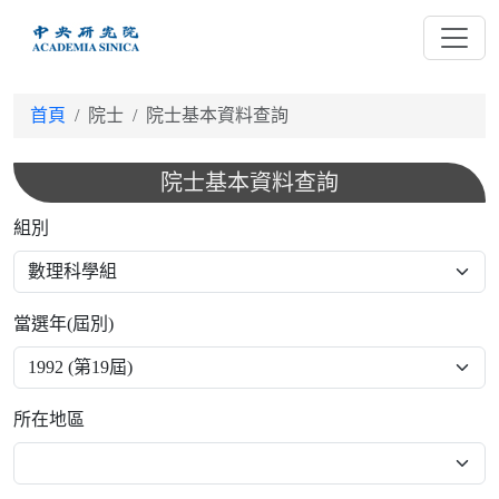
跳
到
主
要
首頁
院士
院士基本資料查詢
內
容
院士基本資料查詢
組別
當選年(屆別)
所在地區