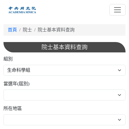
跳
到
主
要
首頁
院士
院士基本資料查詢
內
容
院士基本資料查詢
組別
當選年(屆別)
所在地區