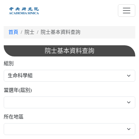
跳
到
主
要
首頁
院士
院士基本資料查詢
內
容
院士基本資料查詢
組別
當選年(屆別)
所在地區