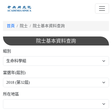
跳
到
主
要
首頁
院士
院士基本資料查詢
內
容
院士基本資料查詢
組別
當選年(屆別)
所在地區