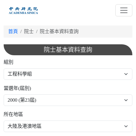
跳
到
主
要
首頁
院士
院士基本資料查詢
內
容
院士基本資料查詢
組別
當選年(屆別)
所在地區