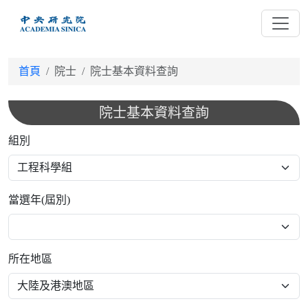
跳
到
主
要
首頁
院士
院士基本資料查詢
內
容
院士基本資料查詢
組別
當選年(屆別)
所在地區