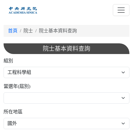
跳
到
主
要
首頁
院士
院士基本資料查詢
內
容
院士基本資料查詢
組別
當選年(屆別)
所在地區