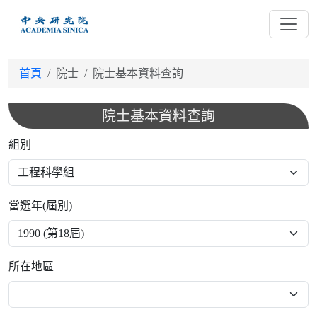
跳
到
主
要
首頁
院士
院士基本資料查詢
內
容
院士基本資料查詢
組別
當選年(屆別)
所在地區