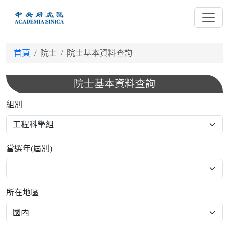
跳
到
主
要
首頁
院士
院士基本資料查詢
內
容
院士基本資料查詢
組別
當選年(屆別)
所在地區