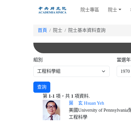
跳
院士專區
院士
到
主
要
首頁
院士
院士基本資料查詢
內
容
組別
當選年
查詢
第
1-1
項，共
1
項資料.
葉 玄 Hsuan Yeh
美國University of Pen
工程科學