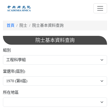
跳
到
主
要
首頁
院士
院士基本資料查詢
內
容
院士基本資料查詢
組別
當選年(屆別)
所在地區