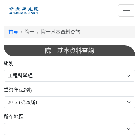
跳
到
主
要
首頁
院士
院士基本資料查詢
內
容
院士基本資料查詢
組別
當選年(屆別)
所在地區