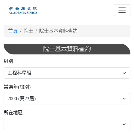
跳
到
主
要
首頁
院士
院士基本資料查詢
內
容
院士基本資料查詢
組別
當選年(屆別)
所在地區