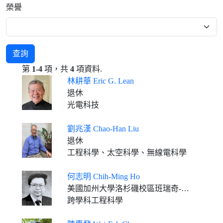
榮譽
查詢
第
1-4
項，共
4
項資料.
林耕華 Eric G. Lean
退休
光電科技
劉兆漢 Chao-Han Liu
退休
工程科學、太空科學、無線電科學
何志明 Chih-Ming Ho
美國加州大學洛杉磯校區班瑞奇-洛奇馬丁講座教授(退休)
跨學科工程科學