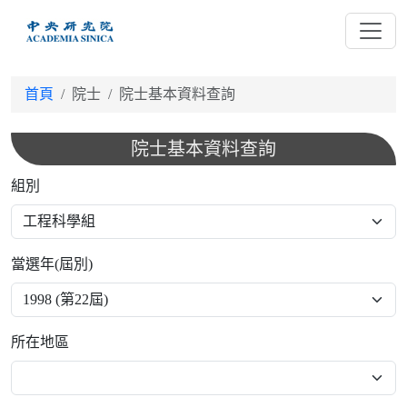
跳
到
主
要
首頁
院士
院士基本資料查詢
內
容
院士基本資料查詢
組別
當選年(屆別)
所在地區