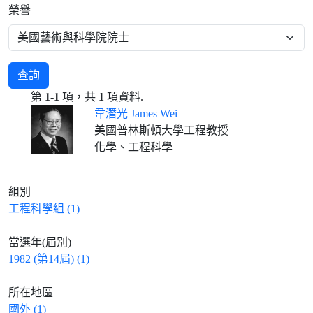
榮譽
查詢
第
1-1
項，共
1
項資料.
韋潛光 James Wei
美國普林斯頓大學工程教授
化學、工程科學
組別
工程科學組 (1)
當選年(屆別)
1982 (第14屆) (1)
所在地區
國外 (1)