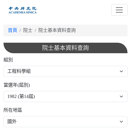
跳
到
主
要
首頁
院士
院士基本資料查詢
內
容
院士基本資料查詢
組別
當選年(屆別)
所在地區