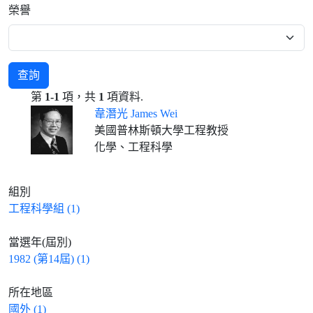
榮譽
查詢
第
1-1
項，共
1
項資料.
韋潛光 James Wei
美國普林斯頓大學工程教授
化學、工程科學
組別
工程科學組 (1)
當選年(屆別)
1982 (第14屆) (1)
所在地區
國外 (1)