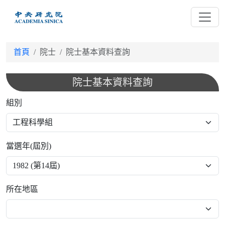
跳
到
主
要
首頁
院士
院士基本資料查詢
內
容
院士基本資料查詢
組別
當選年(屆別)
所在地區