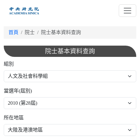
跳
到
主
要
首頁
院士
院士基本資料查詢
內
容
院士基本資料查詢
組別
當選年(屆別)
所在地區