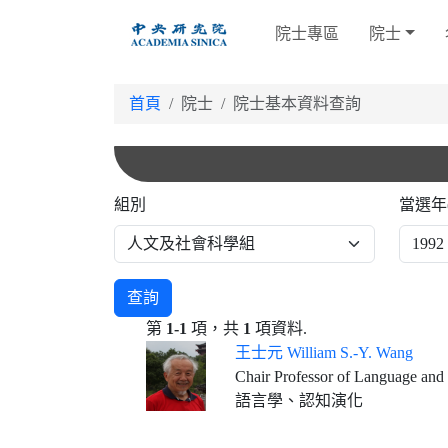
跳
院士專區
院士
到
主
要
首頁
院士
院士基本資料查詢
內
容
組別
當選年
查詢
第
1-1
項，共
1
項資料.
王士元 William S.-Y. Wang
Chair Professor of Language and
語言學、認知演化