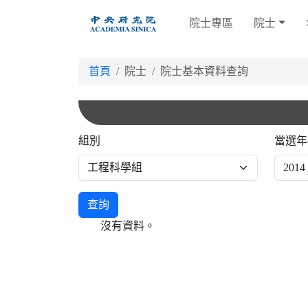
跳
院士專區
院士
到
主
要
首頁
院士
院士基本資料查詢
內
容
組別
當選年
查詢
沒有資料。